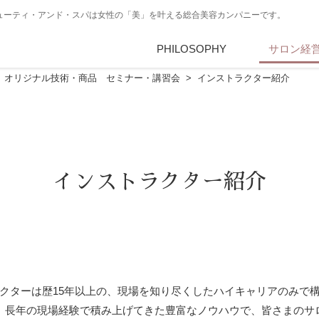
・ビューティ・アンド・スパは女性の「美」を叶える総合美容カンパニーです。
PHILOSOPHY
PBSとは
サロン経
CONSUL
オリジナル技術・商品 セミナー・講習会
インストラクター紹介
インストラクター紹介
ラクターは歴15年以上の、現場を知り尽くしたハイキャリアのみで
、長年の現場経験で積み上げてきた豊富なノウハウで、皆さまのサ