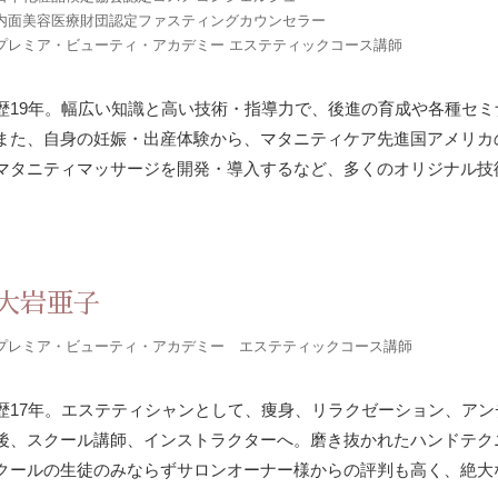
内面美容医療財団認定ファスティングカウンセラー
プレミア・ビューティ・アカデミー エステティックコース講師
歴19年。幅広い知識と高い技術・指導力で、後進の育成や各種セ
また、自身の妊娠・出産体験から、マタニティケア先進国アメリカ
マタニティマッサージを開発・導入するなど、多くのオリジナル技
大岩亜子
プレミア・ビューティ・アカデミー エステティックコース講師
歴17年。エステティシャンとして、痩身、リラクゼーション、ア
後、スクール講師、インストラクターへ。磨き抜かれたハンドテク
クールの生徒のみならずサロンオーナー様からの評判も高く、絶大