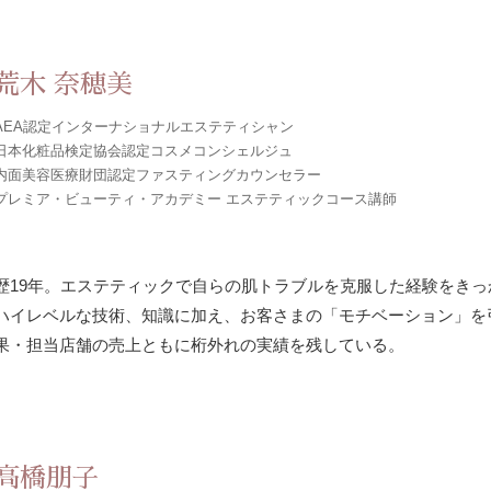
荒木 奈穂美
AEA認定インターナショナルエステティシャン
日本化粧品検定協会認定コスメコンシェルジュ
内面美容医療財団認定ファスティングカウンセラー
プレミア・ビューティ・アカデミー エステティックコース講師
歴19年。エステティックで自らの肌トラブルを克服した経験をき
ハイレベルな技術、知識に加え、お客さまの「モチベーション」を
果・担当店舗の売上ともに桁外れの実績を残している。
高橋朋子