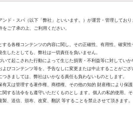
アンド・スパ（以下「弊社」といいます。）が運営・管理しており
件をご了承の上、ご利用ください。
とする各種コンテンツの内容に関し、その正確性、有用性、確実性
発生したとしても、弊社は一切責任を負いません。
づいて起こされた行動によって生じた損害・不利益等に対していか
Lおよびコンテンツ等を、予告なしに変更または中止することがござ
につきましては、弊社はいかなる責任も負わないものとします。
保有又は管理する著作権、商標権、その他の知的 財産権により保
に関する法令をも遵守いただくものとし ます。個人の私的使用、
複製、送信、頒布、改変、翻訳 等することを禁止させて頂きます。