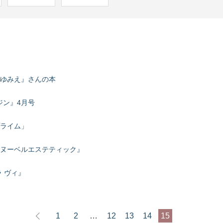
ゆみえ』さんの本
ジン』4月号
ライム」
ヌーベルエステティック』
 ヴィ』
1
2
…
12
13
14
15