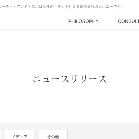
・ビューティ・アンド・スパは女性の「美」を叶える総合美容カンパニーです。
PHILOSOPHY
PBSとは
サロン経
CONSUL
ニュースリリース
メディア
その他