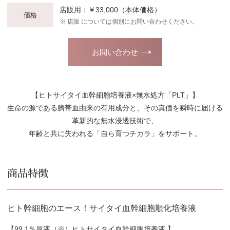
店販用：￥33,000（本体価格）
価格
※ 店販 については個別にお問い合わせください。
お問い合わせ
【ヒトサイタイ血幹細胞培養液×無水処方「PLT」】
生命の源である臍帯血由来の有用成分と、その真価を瞬時に届ける
革新的な無水浸透技術で、
年齢と共に失われる「自ら育つチカラ」をサポート。
商品特徴
ヒト幹細胞のエース！サイタイ血幹細胞順化培養液
【99.1％原液（※）ヒトサイタイ血幹細胞培養液 】