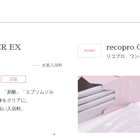
ER EX
recopro
リコプロ ワン
水素入浴料
店販
」「炭酸」「エプソムソル
身をクリアに。
高い入浴料。