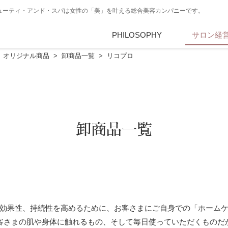
・ビューティ・アンド・スパは女性の「美」を叶える総合美容カンパニーです。
PHILOSOPHY
PBSとは
サロン経
CONSUL
オリジナル商品
卸商品一覧
リコプロ
卸商品一覧
効果性、持続性を高めるために、お客さまにご自身での「ホーム
客さまの肌や身体に触れるもの、そして毎日使っていただくものだ