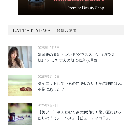
2025年10月8日
韓国発の最新トレンド“グラススキン（ガラス
肌）”とは？ 大人の肌に似合う理由
2025年9月17日
ダイエットしているのに痩せない！その理由は○○
不足にあった!?
2025年9月4日
【美プロ】冷えとむくみの解消に！暑い夏にぴっ
たりの「ミントバス」【ビューティコラム】