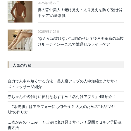
2025年8月27日
夏の背中美人！老け見え・太り見えを防ぐ“魅せ背
中ケア”の新常識
2025年8月21日
“なんか垢抜けない”は脚のせい？後ろ姿革命の垢抜
けルーティン—これで撃退セルライトケア
人気の投稿
自力で人中を短くする方法！美人度アップの人中短縮エクササイ
ズ・マッサージ紹介
赤ちゃんの名付けに便利なおすすめ「名付けアプリ」4選紹介！
「#水光肌」はアラフォーにも似合う？ 大人のための“上品ツヤ
肌”の作り方
こめかみのへこみ・くぼみは老け見えサイン！原因とセルフ予防改
善方法