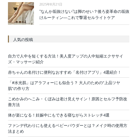
2025年8月21日
“なんか垢抜けない”は脚のせい？後ろ姿革命の垢抜
けルーティン—これで撃退セルライトケア
人気の投稿
自力で人中を短くする方法！美人度アップの人中短縮エクササイ
ズ・マッサージ紹介
赤ちゃんの名付けに便利なおすすめ「名付けアプリ」4選紹介！
「#水光肌」はアラフォーにも似合う？ 大人のための“上品ツヤ
肌”の作り方
こめかみのへこみ・くぼみは老け見えサイン！原因とセルフ予防改
善方法
体が楽になる！妊娠中にもできる寝ながらストレッチ4選
ファンデ代わりにも使えるベビーパウダーとは？メイク時の使用方
法まとめ