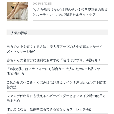
2025年8月21日
“なんか垢抜けない”は脚のせい？後ろ姿革命の垢抜
けルーティン—これで撃退セルライトケア
人気の投稿
自力で人中を短くする方法！美人度アップの人中短縮エクササイ
ズ・マッサージ紹介
赤ちゃんの名付けに便利なおすすめ「名付けアプリ」4選紹介！
「#水光肌」はアラフォーにも似合う？ 大人のための“上品ツヤ
肌”の作り方
こめかみのへこみ・くぼみは老け見えサイン！原因とセルフ予防改
善方法
ファンデ代わりにも使えるベビーパウダーとは？メイク時の使用方
法まとめ
体が楽になる！妊娠中にもできる寝ながらストレッチ4選