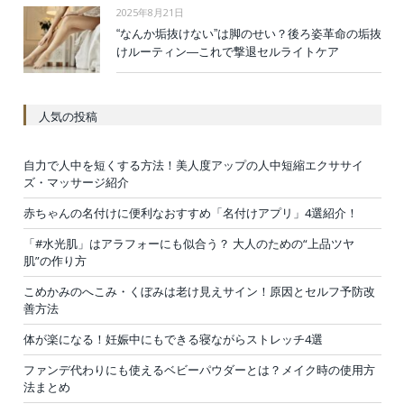
2025年8月21日
“なんか垢抜けない”は脚のせい？後ろ姿革命の垢抜
けルーティン—これで撃退セルライトケア
人気の投稿
自力で人中を短くする方法！美人度アップの人中短縮エクササイ
ズ・マッサージ紹介
赤ちゃんの名付けに便利なおすすめ「名付けアプリ」4選紹介！
「#水光肌」はアラフォーにも似合う？ 大人のための“上品ツヤ
肌”の作り方
こめかみのへこみ・くぼみは老け見えサイン！原因とセルフ予防改
善方法
体が楽になる！妊娠中にもできる寝ながらストレッチ4選
ファンデ代わりにも使えるベビーパウダーとは？メイク時の使用方
法まとめ