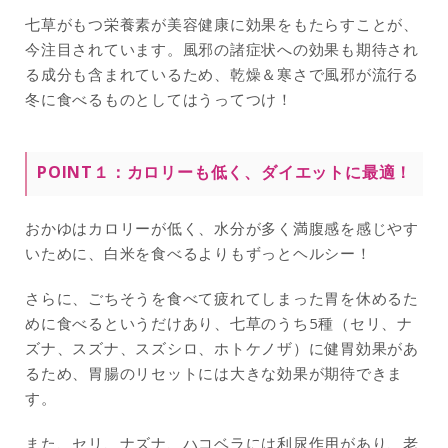
七草がもつ栄養素が美容健康に効果をもたらすことが、
今注目されています。風邪の諸症状への効果も期待され
る成分も含まれているため、乾燥＆寒さで風邪が流行る
冬に食べるものとしてはうってつけ！
POINT１：カロリーも低く、ダイエットに最適！
おかゆはカロリーが低く、水分が多く満腹感を感じやす
いために、白米を食べるよりもずっとヘルシー！
さらに、ごちそうを食べて疲れてしまった胃を休めるた
めに食べるというだけあり、七草のうち5種（セリ、ナ
ズナ、スズナ、スズシロ、ホトケノザ）に健胃効果があ
るため、胃腸のリセットには大きな効果が期待できま
す。
また、セリ、ナズナ、ハコベラには利尿作用があり、老