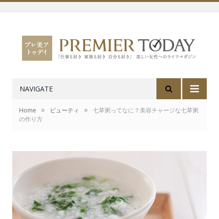
NAVIGATE
»
»
Home
ビューティ
七草粥ってなに？美容チャージな七草粥
の作り方