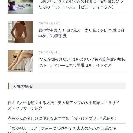
【美プロ】冷えとむくみの解消に！暑い夏にぴっ
たりの「ミントバス」【ビューティコラム】
2025年8月27日
夏の背中美人！老け見え・太り見えを防ぐ“魅せ背
中ケア”の新常識
2025年8月21日
“なんか垢抜けない”は脚のせい？後ろ姿革命の垢抜
けルーティン—これで撃退セルライトケア
人気の投稿
自力で人中を短くする方法！美人度アップの人中短縮エクササイ
ズ・マッサージ紹介
赤ちゃんの名付けに便利なおすすめ「名付けアプリ」4選紹介！
「#水光肌」はアラフォーにも似合う？ 大人のための“上品ツヤ