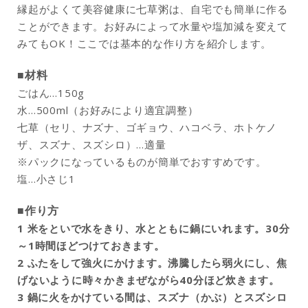
縁起がよくて美容健康に七草粥は、自宅でも簡単に作る
ことができます。お好みによって水量や塩加減を変えて
みてもOK！ここでは基本的な作り方を紹介します。
■材料
ごはん…150g
水…500ml（お好みにより適宜調整）
七草（セリ、ナズナ、ゴギョウ、ハコベラ、ホトケノ
ザ、スズナ、スズシロ）…適量
※パックになっているものが簡単でおすすめです。
塩…小さじ1
■作り方
1 米をといで水をきり、水とともに鍋にいれます。30分
～1時間ほどつけておきます。
2 ふたをして強火にかけます。沸騰したら弱火にし、焦
げないように時々かきまぜながら40分ほど炊きます。
3 鍋に火をかけている間は、スズナ（かぶ）とスズシロ