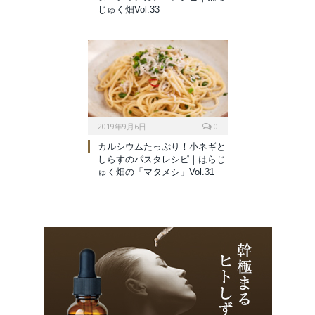
じゅく畑Vol.33
2019年9月6日
0
カルシウムたっぷり！小ネギと
しらすのパスタレシピ｜はらじ
ゅく畑の「マタメシ」Vol.31