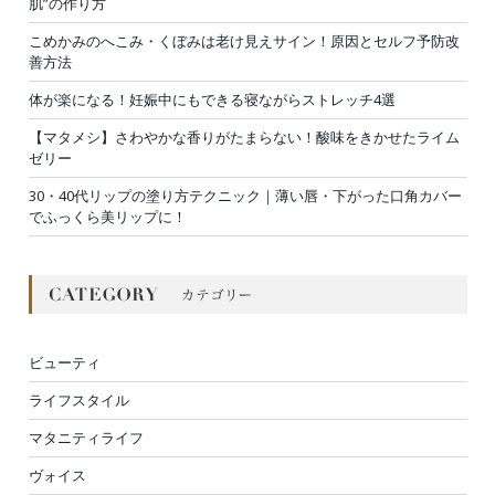
肌”の作り方
こめかみのへこみ・くぼみは老け見えサイン！原因とセルフ予防改
善方法
体が楽になる！妊娠中にもできる寝ながらストレッチ4選
【マタメシ】さわやかな香りがたまらない！酸味をきかせたライム
ゼリー
30・40代リップの塗り方テクニック｜薄い唇・下がった口角カバー
でふっくら美リップに！
ビューティ
ライフスタイル
マタニティライフ
ヴォイス