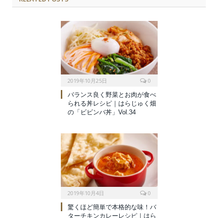
2019年10月25日
0
バランス良く野菜とお肉が食べ
られる丼レシピ｜はらじゅく畑
の「ビビンバ丼」Vol.34
2019年10月4日
0
驚くほど簡単で本格的な味！バ
ターチキンカレーレシピ｜はら