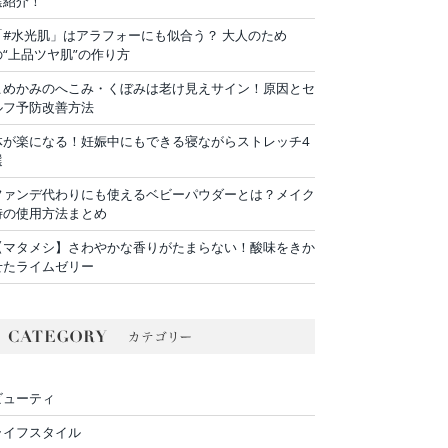
選紹介！
「#水光肌」はアラフォーにも似合う？ 大人のため
の“上品ツヤ肌”の作り方
こめかみのへこみ・くぼみは老け見えサイン！原因とセ
ルフ予防改善方法
体が楽になる！妊娠中にもできる寝ながらストレッチ4
選
ファンデ代わりにも使えるベビーパウダーとは？メイク
時の使用方法まとめ
【マタメシ】さわやかな香りがたまらない！酸味をきか
せたライムゼリー
ビューティ
ライフスタイル