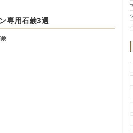
ン専用石鹸3選
石鹸