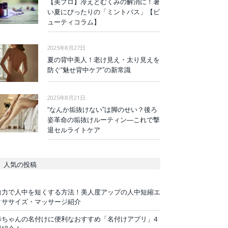
【美プロ】冷えとむくみの解消に！暑
い夏にぴったりの「ミントバス」【ビ
ューティコラム】
2025年8月27日
夏の背中美人！老け見え・太り見えを
防ぐ“魅せ背中ケア”の新常識
2025年8月21日
“なんか垢抜けない”は脚のせい？後ろ
姿革命の垢抜けルーティン—これで撃
退セルライトケア
人気の投稿
自力で人中を短くする方法！美人度アップの人中短縮エ
クササイズ・マッサージ紹介
赤ちゃんの名付けに便利なおすすめ「名付けアプリ」4