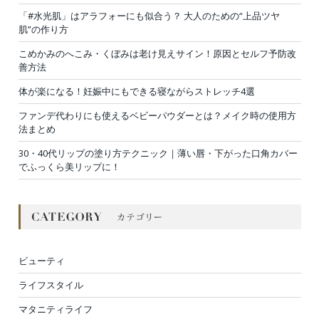
「#水光肌」はアラフォーにも似合う？ 大人のための“上品ツヤ
肌”の作り方
こめかみのへこみ・くぼみは老け見えサイン！原因とセルフ予防改
善方法
体が楽になる！妊娠中にもできる寝ながらストレッチ4選
ファンデ代わりにも使えるベビーパウダーとは？メイク時の使用方
法まとめ
30・40代リップの塗り方テクニック｜薄い唇・下がった口角カバー
でふっくら美リップに！
ビューティ
ライフスタイル
マタニティライフ