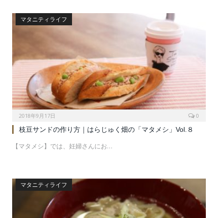
マタニティライフ
2018年9月17日
0
枝豆サンドの作り方｜はらじゅく畑の「マタメシ」Vol.８
【マタメシ】では、妊婦さんにお…
マタニティライフ