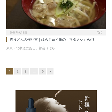
2018年9月3日
0
肉うどんの作り方｜はらじゅく畑の「マタメシ」Vol.7
東京・北参道にある、都会（はら…
Next
1
2
3
…
6