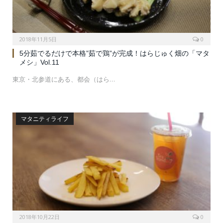
2018年11月5日
0
5分茹でるだけで本格”茹で鶏”が完成！はらじゅく畑の「マタ
メシ」Vol.11
東京・北参道にある、都会（はら…
マタニティライフ
2018年10月22日
0