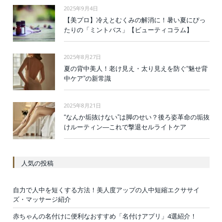
2025年9月4日
【美プロ】冷えとむくみの解消に！暑い夏にぴっ
たりの「ミントバス」【ビューティコラム】
2025年8月27日
夏の背中美人！老け見え・太り見えを防ぐ“魅せ背
中ケア”の新常識
2025年8月21日
“なんか垢抜けない”は脚のせい？後ろ姿革命の垢抜
けルーティン—これで撃退セルライトケア
人気の投稿
自力で人中を短くする方法！美人度アップの人中短縮エクササイ
ズ・マッサージ紹介
赤ちゃんの名付けに便利なおすすめ「名付けアプリ」4選紹介！