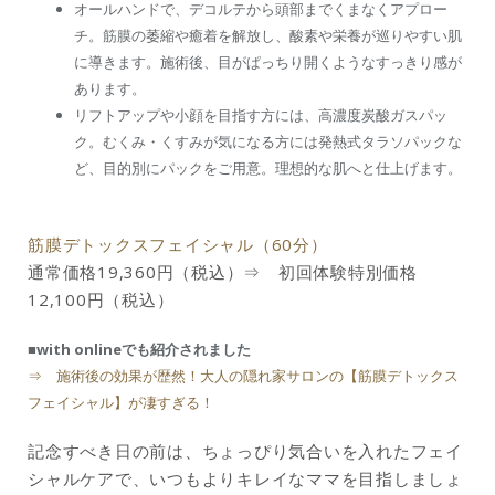
オールハンドで、デコルテから頭部までくまなくアプロー
チ。筋膜の萎縮や癒着を解放し、酸素や栄養が巡りやすい肌
に導きます。施術後、目がぱっちり開くようなすっきり感が
あります。
リフトアップや小顔を目指す方には、高濃度炭酸ガスパッ
ク。むくみ・くすみが気になる方には発熱式タラソパックな
ど、目的別にパックをご用意。理想的な肌へと仕上げます。
筋膜デトックスフェイシャル（60分）
通常価格19,360円（税込）⇒ 初回体験特別価格
12,100円（税込）
■with onlineでも紹介されました
⇒ 施術後の効果が歴然！大人の隠れ家サロンの【筋膜デトックス
フェイシャル】が凄すぎる！
記念すべき日の前は、ちょっぴり気合いを入れたフェイ
シャルケアで、いつもよりキレイなママを目指しましょ