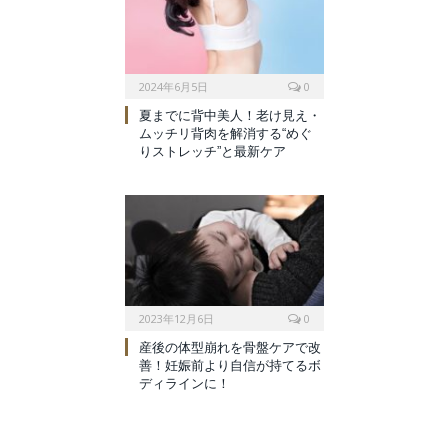
2024年6月5日
0
夏までに背中美人！老け見え・
ムッチリ背肉を解消する“めぐ
りストレッチ”と最新ケア
2023年12月6日
0
産後の体型崩れを骨盤ケアで改
善！妊娠前より自信が持てるボ
ディラインに！