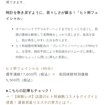
感できます。
時計を巻き戻すように、若々しさが蘇る！「ヒト幹フェ
イシャル
」
オールハンドでデコルテ～ヘッドまでをじっくりほぐし、筋
膜の萎縮を解放して老廃物をしっかり流します。血流を促
し、肌が再生しやすい土台を作ります。
ヒト幹細胞培養液配合の「プレミアイノベーションSTMセラ
ム」を塗布。独自手技により有効成分がスムーズに浸透し、
内側からふっくら潤いに満ちた美肌に。
ヒト幹フェイシャル（60分）
通常価格17,600円（税込）⇒ 初回体験特別価格
5,500円（税込）
■こちらの記事もチェック！
⇒
『【体験レポ】話題のヒト幹細胞コスメをグイグイと
浸透！ 最新若返りエステの実力とは？』