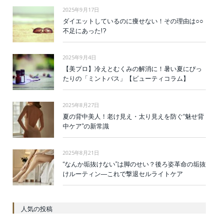
2025年9月17日
ダイエットしているのに痩せない！その理由は○○
不足にあった!?
2025年9月4日
【美プロ】冷えとむくみの解消に！暑い夏にぴっ
たりの「ミントバス」【ビューティコラム】
2025年8月27日
夏の背中美人！老け見え・太り見えを防ぐ“魅せ背
中ケア”の新常識
2025年8月21日
“なんか垢抜けない”は脚のせい？後ろ姿革命の垢抜
けルーティン—これで撃退セルライトケア
人気の投稿