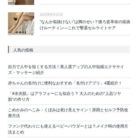
2025年8月21日
“なんか垢抜けない”は脚のせい？後ろ姿革命の垢抜
けルーティン—これで撃退セルライトケア
人気の投稿
自力で人中を短くする方法！美人度アップの人中短縮エクササイ
ズ・マッサージ紹介
赤ちゃんの名付けに便利なおすすめ「名付けアプリ」4選紹介！
「#水光肌」はアラフォーにも似合う？ 大人のための“上品ツヤ
肌”の作り方
こめかみのへこみ・くぼみは老け見えサイン！原因とセルフ予防改
善方法
ファンデ代わりにも使えるベビーパウダーとは？メイク時の使用方
法まとめ