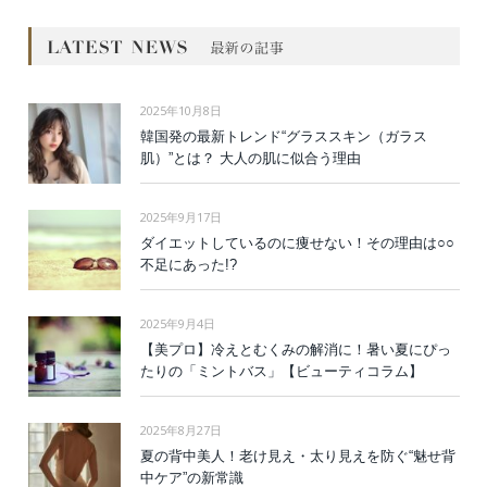
2025年10月8日
韓国発の最新トレンド“グラススキン（ガラス
肌）”とは？ 大人の肌に似合う理由
2025年9月17日
ダイエットしているのに痩せない！その理由は○○
不足にあった!?
2025年9月4日
【美プロ】冷えとむくみの解消に！暑い夏にぴっ
たりの「ミントバス」【ビューティコラム】
2025年8月27日
夏の背中美人！老け見え・太り見えを防ぐ“魅せ背
中ケア”の新常識