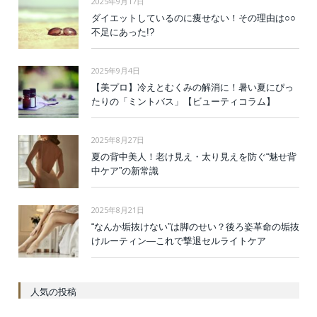
2025年9月17日
ダイエットしているのに痩せない！その理由は○○
不足にあった!?
2025年9月4日
【美プロ】冷えとむくみの解消に！暑い夏にぴっ
たりの「ミントバス」【ビューティコラム】
2025年8月27日
夏の背中美人！老け見え・太り見えを防ぐ“魅せ背
中ケア”の新常識
2025年8月21日
“なんか垢抜けない”は脚のせい？後ろ姿革命の垢抜
けルーティン—これで撃退セルライトケア
人気の投稿