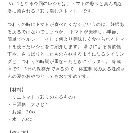
Vol.1となる今回のレシピは、トマトの彩りと真ん丸な
姿に癒される「彩り湯むきトマト」です。
つわりの時にトマトが食べたくなるというのは、妊婦あ
るあるではないでしょうか。 トマトが美味しい季節、
簡単でヘルシー、そして何より美味しく食べられるトマ
トを使ったレシピをご紹介します。 暑さによる食欲低
下や、さっぱりとしたものを欲するようになるタイミン
グと、つわりの時期が重なったときにピッタリ。 冷蔵
庫で2，3日の保存ができるので、体重制限のある妊婦さ
んの夏のおやつとしてもおすすめです。
【材料】
・ミニトマト（彩りのあるもの）
・三温糖 大さじ１
・お湯 30cc
・水 70cc
【作り方】