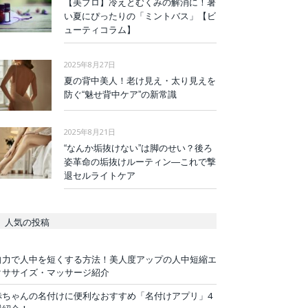
【美プロ】冷えとむくみの解消に！暑
い夏にぴったりの「ミントバス」【ビ
ューティコラム】
2025年8月27日
夏の背中美人！老け見え・太り見えを
防ぐ“魅せ背中ケア”の新常識
2025年8月21日
“なんか垢抜けない”は脚のせい？後ろ
姿革命の垢抜けルーティン—これで撃
退セルライトケア
人気の投稿
自力で人中を短くする方法！美人度アップの人中短縮エ
クササイズ・マッサージ紹介
赤ちゃんの名付けに便利なおすすめ「名付けアプリ」4