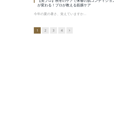
【美プロ】秋冬のケアで来春の肌コンディショ
が変わる！プロが教える筋膜ケア
今年の夏の暑さ、覚えていますか…
Next
1
2
3
4