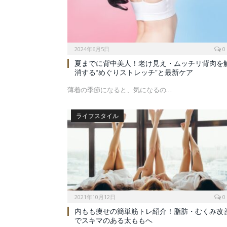
2024年6月5日
0
夏までに背中美人！老け見え・ムッチリ背肉を
消する“めぐりストレッチ”と最新ケア
薄着の季節になると、気になるの…
ライフスタイル
2021年10月12日
0
内もも痩せの簡単筋トレ紹介！脂肪・むくみ改
でスキマのある太ももへ