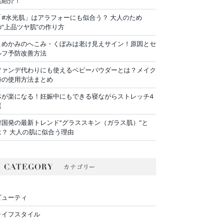
選紹介！
「#水光肌」はアラフォーにも似合う？ 大人のため
の“上品ツヤ肌”の作り方
こめかみのへこみ・くぼみは老け見えサイン！原因とセ
ルフ予防改善方法
ファンデ代わりにも使えるベビーパウダーとは？メイク
時の使用方法まとめ
体が楽になる！妊娠中にもできる寝ながらストレッチ4
選
韓国発の最新トレンド“グラススキン（ガラス肌）”と
は？ 大人の肌に似合う理由
ビューティ
ライフスタイル