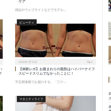
ケア
雑誌やウェブサイトなどでモデル…
ビューティ
2020年1月10日
0
ハ
【体験レポ】お腹まわりの脂肪はハイパーナイフ
グ
スピードスリムでなかったことに！
不定期連載でお届けする、「三十…
マタニティライフ