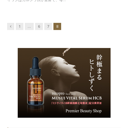
Previous
1
…
6
7
8