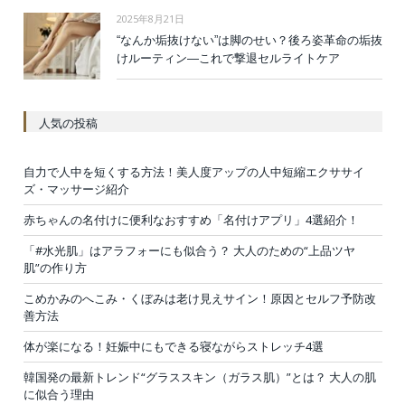
2025年8月21日
“なんか垢抜けない”は脚のせい？後ろ姿革命の垢抜
けルーティン—これで撃退セルライトケア
人気の投稿
自力で人中を短くする方法！美人度アップの人中短縮エクササイ
ズ・マッサージ紹介
赤ちゃんの名付けに便利なおすすめ「名付けアプリ」4選紹介！
「#水光肌」はアラフォーにも似合う？ 大人のための“上品ツヤ
肌”の作り方
こめかみのへこみ・くぼみは老け見えサイン！原因とセルフ予防改
善方法
体が楽になる！妊娠中にもできる寝ながらストレッチ4選
韓国発の最新トレンド“グラススキン（ガラス肌）”とは？ 大人の肌
に似合う理由