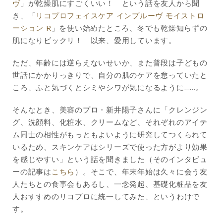
ヴ
」が乾燥肌にすごくいい！ という話を友人から聞
き、「
リコプロフェイスケア インプルーヴ モイストロ
ーション R
」を使い始めたところ、冬でも乾燥知らずの
肌になりビックリ！ 以来、愛用しています。
ただ、年齢には逆らえないせいか、また普段は子どもの
世話にかかりっきりで、自分の肌のケアを怠っていたと
ころ、ふと気づくとシミやシワが気になるように……。
そんなとき、美容のプロ・新井陽子さんに「クレンジン
グ、洗顔料、化粧水、クリームなど、それぞれのアイテ
ム同士の相性がもっともよいように研究してつくられて
いるため、スキンケアはシリーズで使った方がより効果
を感じやすい」という話を聞きました（そのインタビュ
ーの記事は
こちら
）。そこで、年末年始は久々に会う友
人たちとの食事会もあるし、一念発起、基礎化粧品を友
人おすすめのリコプロに統一してみた、というわけで
す。