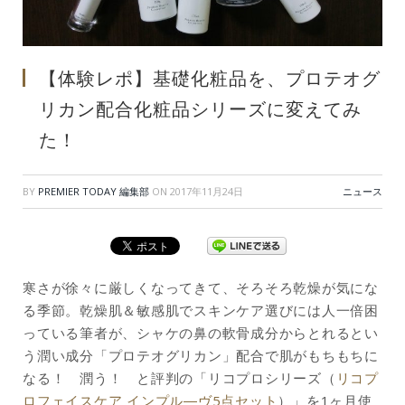
【体験レポ】基礎化粧品を、プロテオグ
リカン配合化粧品シリーズに変えてみ
た！
BY
PREMIER TODAY 編集部
ON
2017年11月24日
ニュース
寒さが徐々に厳しくなってきて、そろそろ乾燥が気にな
る季節。乾燥肌＆敏感肌でスキンケア選びには人一倍困
っている筆者が、シャケの鼻の軟骨成分からとれるとい
う潤い成分「プロテオグリカン」配合で肌がもちもちに
なる！ 潤う！ と評判の「リコプロシリーズ（
リコプ
ロフェイスケア インプル―ヴ5点セット
）」を1ヶ月使