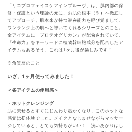
「リコプロフェイスケアインプルーヴ」は、肌内部の保
修・保護という理論の元に、お肌の根本（※）へ徹底し
てアプローチ。肌本来が持つ潜在能力を呼び覚まして、
ワンランク上の肌へと導いてくれるシリーズとのこと。
全アイテムに「プロテオグリカン」が配合されていて、
『生命力』をキーワードに植物幹細胞成分を配合したア
イテムもあるそう。これは1ヶ月後が楽しみです！
※角質層のこと
いざ、1ヶ月
使ってみました！
＜各アイテムの使用感＞
・ホットクレンジング
肌に乗せるとすぐにじんわり温かくなり、このホットな
感覚は初体験でした。メイクとなじませながらマッサー
ジしていると、とても気持ちがいい！ 洗いあがりはし