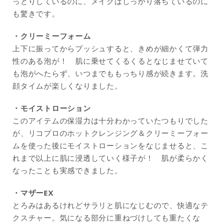
っとりしているのに、メイクはしっかり落ちているのに
も驚きです。
・クリーミーフォーム
上下に振ってからプッシュすると、きめが細かくて弾力
性のある泡が！ 肌に乗せてくるくるとなじませていて
も泡がへたらず、いつまでももっちり感が続きます。洗
顔タイムが楽しくなりました。
・モイストローション
このアイテムの保湿力は十分わかっていたつもりでした
が、リコプロのホットクレンジング＆クリーミーフォー
ムを使った後にモイストローションをなじませると、こ
れまで以上に肌に浸透していく様子が！ 肌が柔らかく
なったことも実感できました。
・マザーEX
とろみはあるけれどサラリと肌になじむので、快適なテ
クスチャー。気になる部分に重ねづけしても重たくな