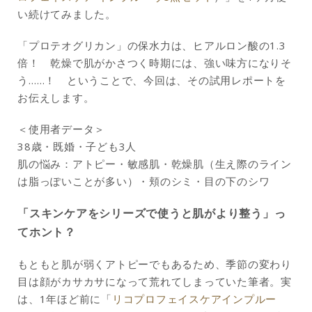
い続けてみました。
「プロテオグリカン」の保水力は、ヒアルロン酸の1.3
倍！ 乾燥で肌がかさつく時期には、強い味方になりそ
う……！ ということで、今回は、その試用レポートを
お伝えします。
＜使用者データ＞
38歳・既婚・子ども3人
肌の悩み：アトピー・敏感肌・乾燥肌（生え際のライン
は脂っぽいことが多い）・頬のシミ・目の下のシワ
「スキンケアをシリーズで使うと肌がより整う」っ
てホント？
もともと肌が弱くアトピーでもあるため、季節の変わり
目は顔がカサカサになって荒れてしまっていた筆者。実
は、1年ほど前に「
リコプロフェイスケアインプルー