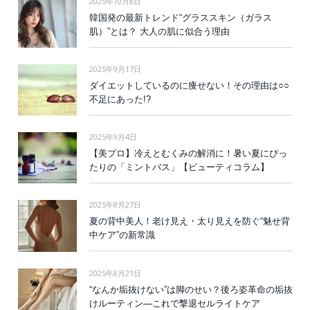
2025年10月8日
韓国発の最新トレンド“グラススキン（ガラス
肌）”とは？ 大人の肌に似合う理由
2025年9月17日
ダイエットしているのに痩せない！その理由は○○
不足にあった!?
2025年9月4日
【美プロ】冷えとむくみの解消に！暑い夏にぴっ
たりの「ミントバス」【ビューティコラム】
2025年8月27日
夏の背中美人！老け見え・太り見えを防ぐ“魅せ背
中ケア”の新常識
2025年8月21日
“なんか垢抜けない”は脚のせい？後ろ姿革命の垢抜
けルーティン—これで撃退セルライトケア