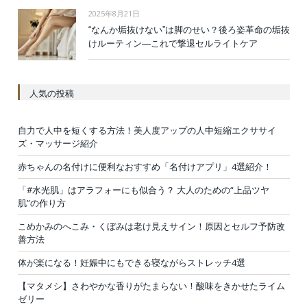
2025年8月21日
“なんか垢抜けない”は脚のせい？後ろ姿革命の垢抜
けルーティン—これで撃退セルライトケア
人気の投稿
自力で人中を短くする方法！美人度アップの人中短縮エクササイ
ズ・マッサージ紹介
赤ちゃんの名付けに便利なおすすめ「名付けアプリ」4選紹介！
「#水光肌」はアラフォーにも似合う？ 大人のための“上品ツヤ
肌”の作り方
こめかみのへこみ・くぼみは老け見えサイン！原因とセルフ予防改
善方法
体が楽になる！妊娠中にもできる寝ながらストレッチ4選
【マタメシ】さわやかな香りがたまらない！酸味をきかせたライム
ゼリー