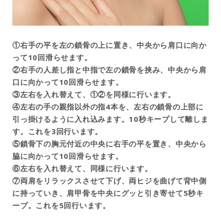
①右手の平を左の鎖骨の上に置き、中央から肩口に向か
って10回滑らせます。
②右手の人差し指と中指で左の鎖骨を挟み、中央から肩
口に向かって10回滑らせます。
③左右を入れ替えて、①②を同様に行います。
④左右の手の親指以外の指4本を、左右の鎖骨の上部に
引っ掛けるように入れ込みます。10秒キープして離しま
す。これを3回行います。
⑤鎖骨下の胸元付近の中央に右手の平を置き、中央から
脇に向かって10回滑らせます。
⑥左右を入れ替えて、同様に行います。
⑦両肩をリラックスさせて下げ、両ヒジを曲げて背中側
に持っていき、肩甲骨を中央にグッと引き寄せて5秒キ
ープ。これを5回行います。