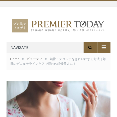
NAVIGATE
»
»
Home
ビューティ
鎖骨・デコルテをきれいにする方法｜毎
日のデコルテラインケアで憧れの鎖骨美人に！