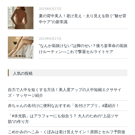
2025年8月27日
夏の背中美人！老け見え・太り見えを防ぐ“魅せ背
中ケア”の新常識
2025年8月21日
“なんか垢抜けない”は脚のせい？後ろ姿革命の垢抜
けルーティン—これで撃退セルライトケア
人気の投稿
自力で人中を短くする方法！美人度アップの人中短縮エクササイ
ズ・マッサージ紹介
赤ちゃんの名付けに便利なおすすめ「名付けアプリ」4選紹介！
「#水光肌」はアラフォーにも似合う？ 大人のための“上品ツヤ
肌”の作り方
こめかみのへこみ・くぼみは老け見えサイン！原因とセルフ予防改