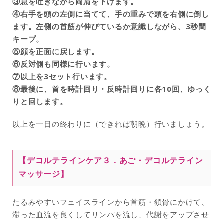
③息を吐きながら両肩を下げます。
④右手を頭の左側に当てて、手の重みで頭を右側に倒し
ます。左側の首筋が伸びているか意識しながら、3秒間
キープ。
⑤顔を正面に戻します。
⑥反対側も同様に行います。
⑦以上を3セット行います。
⑧最後に、首を時計回り・反時計回りに各10回、ゆっく
りと回します。
以上を一日の終わりに（できれば朝晩）行いましょう。
【デコルテラインケア３．あご・デコルテライン
マッサージ】
たるみやすいフェイスラインから首筋・鎖骨にかけて、
滞った血流を良くしてリンパを流し、代謝をアップさせ