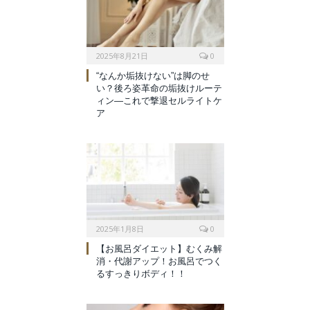
2025年8月21日
0
“なんか垢抜けない”は脚のせ
い？後ろ姿革命の垢抜けルーテ
ィン—これで撃退セルライトケ
ア
2025年1月8日
0
【お風呂ダイエット】むくみ解
消・代謝アップ！お風呂でつく
るすっきりボディ！！