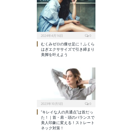
2024年4月16日
0
むくみゼロの痩せ足に！ふくら
はぎエクササイズで引き締まり
美脚を叶えよう
2023年10月5日
0
“キレイな人の共通点”は首だっ
た！｜首・肩・頭のバランスで
美人印象に変える！ストレート
ネック対策！