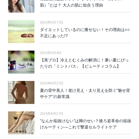
肌）”とは？ 大人の肌に似合う理由
2025年9月17日
ダイエットしているのに痩せない！その理由は○○
不足にあった!?
2025年9月4日
【美プロ】冷えとむくみの解消に！暑い夏にぴっ
たりの「ミントバス」【ビューティコラム】
2025年8月27日
夏の背中美人！老け見え・太り見えを防ぐ“魅せ背
中ケア”の新常識
2025年8月21日
“なんか垢抜けない”は脚のせい？後ろ姿革命の垢抜
けルーティン—これで撃退セルライトケア