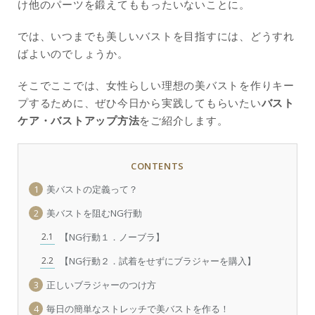
け他のパーツを鍛えてももったいないことに。
では、いつまでも美しいバストを目指すには、どうすれ
ばよいのでしょうか。
そこでここでは、女性らしい理想の美バストを作りキー
プするために、ぜひ今日から実践してもらいたい
バスト
ケア・バストアップ方法
をご紹介します。
CONTENTS
1
美バストの定義って？
2
美バストを阻むNG行動
2.1
【NG行動１．ノーブラ】
2.2
【NG行動２．試着をせずにブラジャーを購入】
3
正しいブラジャーのつけ方
4
毎日の簡単なストレッチで美バストを作る！