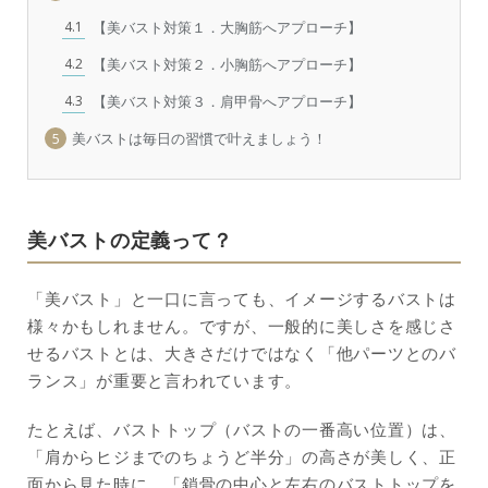
4.1
【美バスト対策１．大胸筋へアプローチ】
4.2
【美バスト対策２．小胸筋へアプローチ】
4.3
【美バスト対策３．肩甲骨へアプローチ】
5
美バストは毎日の習慣で叶えましょう！
美バストの定義って？
「美バスト」と一口に言っても、イメージするバストは
様々かもしれません。ですが、一般的に美しさを感じさ
せるバストとは、大きさだけではなく「他パーツとのバ
ランス」が重要と言われています。
たとえば、バストトップ（バストの一番高い位置）は、
「肩からヒジまでのちょうど半分」の高さが美しく、正
面から見た時に、「鎖骨の中心と左右のバストトップを