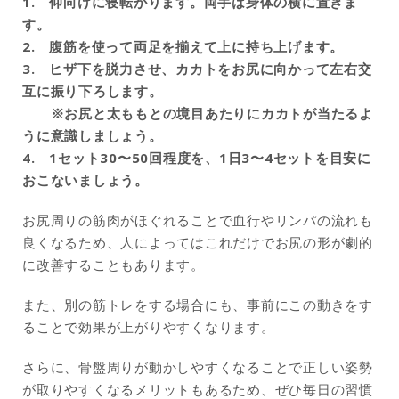
1.
仰向けに寝転がります。両手は身体の横に置きま
す。
2.
腹筋を使って両足を揃えて上に持ち上げます。
3.
ヒザ下を脱力させ、カカトをお尻に向かって左右交
互に振り下ろします。
※
お尻と太ももとの境目あたりにカカトが当たるよ
うに意識しましょう。
4.
1
セット
30
〜
50
回程度を、
1
日
3
〜
4
セットを目安に
おこないましょう。
お尻周りの筋肉がほぐれることで血行やリンパの流れも
良くなるため、人によってはこれだけでお尻の形が劇的
に改善することもあります。
また、別の筋トレをする場合にも、事前にこの動きをす
ることで効果が上がりやすくなります。
さらに、骨盤周りが動かしやすくなることで正しい姿勢
が取りやすくなるメリットもあるため、ぜひ毎日の習慣