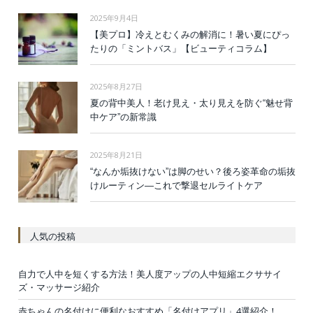
2025年9月4日
【美プロ】冷えとむくみの解消に！暑い夏にぴっ
たりの「ミントバス」【ビューティコラム】
2025年8月27日
夏の背中美人！老け見え・太り見えを防ぐ“魅せ背
中ケア”の新常識
2025年8月21日
“なんか垢抜けない”は脚のせい？後ろ姿革命の垢抜
けルーティン—これで撃退セルライトケア
人気の投稿
自力で人中を短くする方法！美人度アップの人中短縮エクササイ
ズ・マッサージ紹介
赤ちゃんの名付けに便利なおすすめ「名付けアプリ」4選紹介！