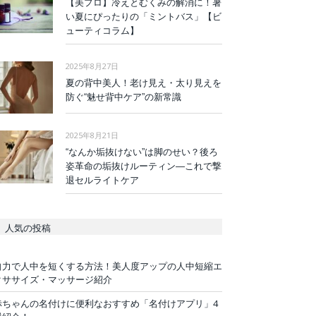
【美プロ】冷えとむくみの解消に！暑
い夏にぴったりの「ミントバス」【ビ
ューティコラム】
2025年8月27日
夏の背中美人！老け見え・太り見えを
防ぐ“魅せ背中ケア”の新常識
2025年8月21日
“なんか垢抜けない”は脚のせい？後ろ
姿革命の垢抜けルーティン—これで撃
退セルライトケア
人気の投稿
自力で人中を短くする方法！美人度アップの人中短縮エ
クササイズ・マッサージ紹介
赤ちゃんの名付けに便利なおすすめ「名付けアプリ」4