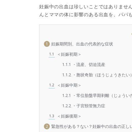
妊娠中の出血は珍しいことではありませ
んとママの体に影響のある出血を、パパ
1
妊娠期間別、出血の代表的な症状
＜妊娠初期＞
1.1
1.1.1
・流産、切迫流産
1.1.2
・胞状奇胎（ほうじょうきたい
＜妊娠中期＞
1.2
1.2.1
・常位胎盤早期剥離（じょうい
1.2.2
・子宮頸管無力症
＜妊娠後期＞
1.3
2
緊急性がある？ない？妊娠中の出血の正し