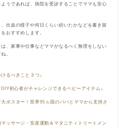
るようであれば、病院を受診することでママも安心
も、出血の様子や何日くらい続いたかなどを書き留
とをおすすめします。
合は、家事や仕事などママがなるべく無理をしない
すね。
つけるべきこと３つ』
DIY初心者がチャレンジできるベビーアイテム』
大ポスター！世界95ヵ国のパパとママから支持さ
消マッサージ・安産運動＆マタニティトリートメン