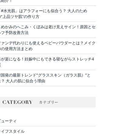
選紹介！
「#水光肌」はアラフォーにも似合う？ 大人のため
の“上品ツヤ肌”の作り方
こめかみのへこみ・くぼみは老け見えサイン！原因とセ
ルフ予防改善方法
ファンデ代わりにも使えるベビーパウダーとは？メイク
時の使用方法まとめ
体が楽になる！妊娠中にもできる寝ながらストレッチ4
選
韓国発の最新トレンド“グラススキン（ガラス肌）”と
は？ 大人の肌に似合う理由
ビューティ
ライフスタイル