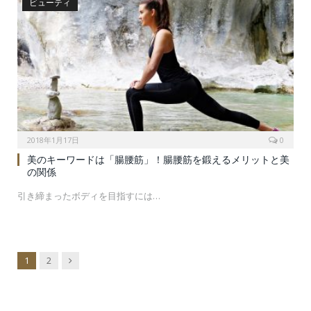
ビューティ
2018年1月17日
0
美のキーワードは「腸腰筋」！腸腰筋を鍛えるメリットと美
の関係
引き締まったボディを目指すには…
Next
1
2