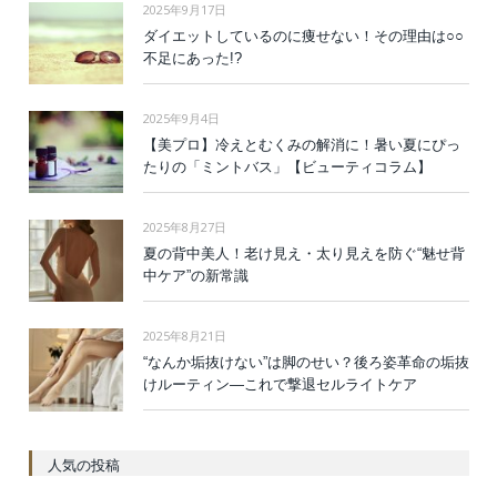
2025年9月17日
ダイエットしているのに痩せない！その理由は○○
不足にあった!?
2025年9月4日
【美プロ】冷えとむくみの解消に！暑い夏にぴっ
たりの「ミントバス」【ビューティコラム】
2025年8月27日
夏の背中美人！老け見え・太り見えを防ぐ“魅せ背
中ケア”の新常識
2025年8月21日
“なんか垢抜けない”は脚のせい？後ろ姿革命の垢抜
けルーティン—これで撃退セルライトケア
人気の投稿