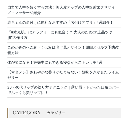
自力で人中を短くする方法！美人度アップの人中短縮エクササイ
ズ・マッサージ紹介
赤ちゃんの名付けに便利なおすすめ「名付けアプリ」4選紹介！
「#水光肌」はアラフォーにも似合う？ 大人のための“上品ツヤ
肌”の作り方
こめかみのへこみ・くぼみは老け見えサイン！原因とセルフ予防改
善方法
体が楽になる！妊娠中にもできる寝ながらストレッチ4選
【マタメシ】さわやかな香りがたまらない！酸味をきかせたライム
ゼリー
30・40代リップの塗り方テクニック｜薄い唇・下がった口角カバー
でふっくら美リップに！