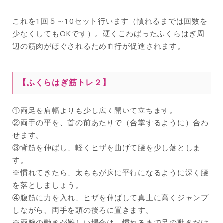
これを1回５～10セット行います（慣れるまでは回数を
少なくしてもOKです）。硬くこわばったふくらはぎ周
辺の筋肉がほぐされるため血行が促進されます。
【ふくらはぎ筋トレ２】
①両足を肩幅よりも少し広く開いて立ちます。
②両手の平を、首の前あたりで（合掌するように）合わ
せます。
③背筋を伸ばし、軽くヒザを曲げて腰を少し落としま
す。
※慣れてきたら、太ももが床に平行になるように深く腰
を落としましょう。
④腹筋に力を入れ、ヒザを伸ばして真上に高くジャンプ
しながら、両手を頭の後ろに置きます。
※両腕の動きが難しい場合は、慣れるまで足の動きだけ