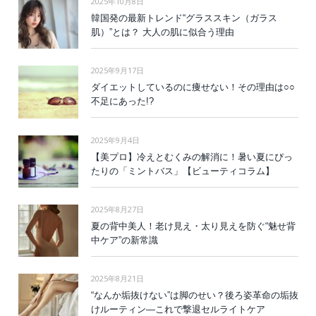
2025年10月8日
韓国発の最新トレンド“グラススキン（ガラス
肌）”とは？ 大人の肌に似合う理由
2025年9月17日
ダイエットしているのに痩せない！その理由は○○
不足にあった!?
2025年9月4日
【美プロ】冷えとむくみの解消に！暑い夏にぴっ
たりの「ミントバス」【ビューティコラム】
2025年8月27日
夏の背中美人！老け見え・太り見えを防ぐ“魅せ背
中ケア”の新常識
2025年8月21日
“なんか垢抜けない”は脚のせい？後ろ姿革命の垢抜
けルーティン—これで撃退セルライトケア