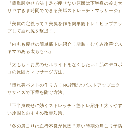
『簡単脚やせ方法｜足が痩せない原因は下半身の冷え太
り !?すきま時間でできる美脚ストレッチ・マッサージ』
『美尻の定義って？美尻を作る簡単筋トレ！ヒップアッ
プして垂れ尻を撃退！』
『内もも痩せの簡単筋トレ紹介！脂肪・むくみ改善でス
キマのある太ももへ』
『太もも・お尻のセルライトをなくしたい！肌のデコボ
コの原因とマッサージ方法』
『憧れ美バストの作り方！NG行動とバストアップエク
ササイズで下垂を防ぐ方法』
『下半身痩せに効くストレッチ・筋トレ紹介！太りやす
い原因とおすすめ改善対策』
『冬の肩こりは血行不良が原因？寒い時期の肩こり予防