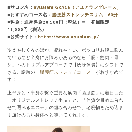
■サロン名：
ayualam GRACE（アユアラングレース）
■おすすめコース名：
腸腰筋ストレッチスリム 60分
■
料金：通常料金
20,500円
（
税込）⇒ 初回限定
11,000円（税込）
■
公式サイト：
https://www.ayualam.jp/
冷えやむくみのほか、疲れやすい、ポッコリお腹に悩ん
でいるなど全身にお悩みがあるのなら「腸・筋肉・骨
盤」へのトリプルアプローチで【痩せ体質】にシフトで
きる、話題の
「腸腰筋ストレッチコース」
がおすすめで
す！
上半身と下半身を繋ぐ重要な筋肉「腸腰筋」に着目した
「オリジナルストレッチ手技」と、「体質や目的に合わ
せて選べるエステ」の組み合わせで、老廃物をため込ま
ず血行の良い身体へと導いてくれます。