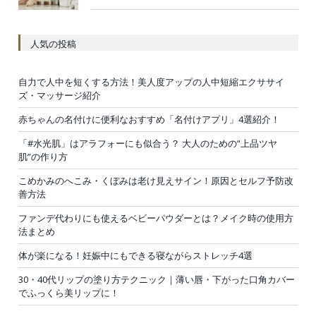
人気の投稿
自力で人中を短くする方法！美人度アップの人中短縮エクササイ
ズ・マッサージ紹介
赤ちゃんの名付けに便利なおすすめ「名付けアプリ」4選紹介！
「#水光肌」はアラフォーにも似合う？ 大人のための“上品ツヤ
肌”の作り方
こめかみのへこみ・くぼみは老け見えサイン！原因とセルフ予防改
善方法
ファンデ代わりにも使えるベビーパウダーとは？メイク時の使用方
法まとめ
体が楽になる！妊娠中にもできる寝ながらストレッチ4選
30・40代リップの塗り方テクニック｜薄い唇・下がった口角カバー
でふっくら美リップに！