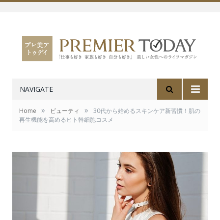
NAVIGATE
»
»
Home
ビューティ
30代から始めるスキンケア新習慣！肌の
再生機能を高めるヒト幹細胞コスメ