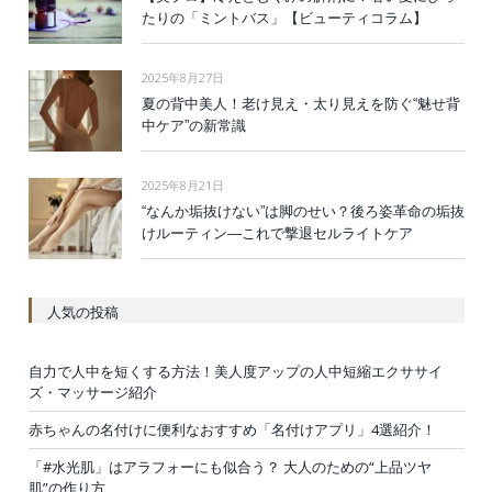
たりの「ミントバス」【ビューティコラム】
2025年8月27日
夏の背中美人！老け見え・太り見えを防ぐ“魅せ背
中ケア”の新常識
2025年8月21日
“なんか垢抜けない”は脚のせい？後ろ姿革命の垢抜
けルーティン—これで撃退セルライトケア
人気の投稿
自力で人中を短くする方法！美人度アップの人中短縮エクササイ
ズ・マッサージ紹介
赤ちゃんの名付けに便利なおすすめ「名付けアプリ」4選紹介！
「#水光肌」はアラフォーにも似合う？ 大人のための“上品ツヤ
肌”の作り方