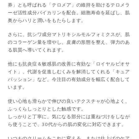
券」とも呼ばれる「テロメア」の維持を助けるテロメラ
ーゼ活性成分バイカリンを配合。細胞寿命を延ばし、肌
奥からハリと潤いをもたらします。
さらに、抗シワ成分マトリキシルモルフォミクスが、肌
のコラーゲン量を増やし、皮膚の形態を整え、弾力のあ
る肌質へ導いてくれます。
他にも抗炎症＆敏感肌の改善に有効な「ロイヤルビオサ
イト」、代謝を促進しむくみを解消してくれる「キュア
パッション」など、今注目の有効成分を幅広く配合して
います。
使い心地も滑らかで伸びの良いテクスチャが心地よく、
ふっくらしっとりとした触感です。
しっかりと丁寧に、気になる部分には重ねづけをしなが
ら使うことで、30代からの肌の変化に対応できます。
いつものクリームをこれに変える、または仕上げのケア