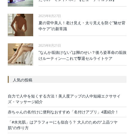
2025年8月27日
夏の背中美人！老け見え・太り見えを防ぐ“魅せ背
中ケア”の新常識
2025年8月21日
“なんか垢抜けない”は脚のせい？後ろ姿革命の垢抜
けルーティン—これで撃退セルライトケア
人気の投稿
自力で人中を短くする方法！美人度アップの人中短縮エクササイ
ズ・マッサージ紹介
赤ちゃんの名付けに便利なおすすめ「名付けアプリ」4選紹介！
「#水光肌」はアラフォーにも似合う？ 大人のための“上品ツヤ
肌”の作り方