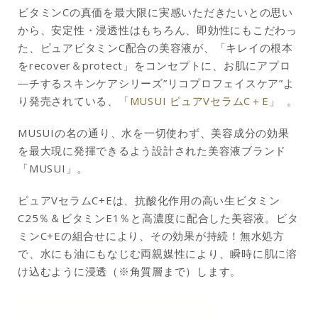
ビタミンCの真価を最大限に実感いただきたいとの思い
から、安定性・浸透性はもちろん、即効性にもこだわっ
た、ピュアビタミンC配合の美容液が、「キレイの根本
をrecover＆protect」をコンセプトに、お肌にアプロ
―チするスキンケアシリーズ”リコプロフェイスケア”よ
り発売されている、「
MUSUI ピュアVセラムC＋E
」 。
MUSUIの名の通り、水を一切使わず、美容成分の効果
を最大現に発揮できるよう設計された美容液ブランド
「MUSUI」。
ピュアVセラムC+Eは、抗酸化作用の高い生ビタミン
C25％＆ビタミンE1％と高濃度に配合した美容液。ビタ
ミンC+Eの組合せにより、その効果が持続！無水処方
で、水にも油にもなじむ両親媒性により、瞬時に肌に溶
け込むように浸透（※角質層まで）します。