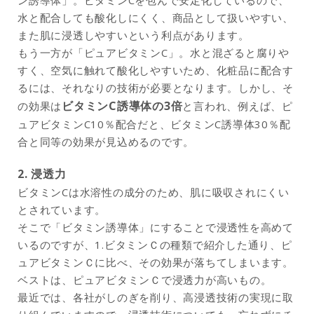
ン誘導体」。ビタミンCを包んで安定化しているので、
水と配合しても酸化しにくく、商品として扱いやすい、
また肌に浸透しやすいという利点があります。
もう一方が「ピュアビタミンC」。水と混ざると腐りや
すく、空気に触れて酸化しやすいため、化粧品に配合す
るには、それなりの技術が必要となります。しかし、そ
ビタミンC誘導体の3倍
の効果は
と言われ、例えば、ピ
ュアビタミンC10％配合だと、ビタミンC誘導体30％配
合と同等の効果が見込めるのです。
2. 浸透力
ビタミンCは水溶性の成分のため、肌に吸収されにくい
とされています。
そこで「ビタミン誘導体」にすることで浸透性を高めて
いるのですが、1.ビタミンＣの種類で紹介した通り、ピ
ュアビタミンＣに比べ、その効果が落ちてしまいます。
ベストは、ピュアビタミンＣで浸透力が高いもの。
最近では、各社がしのぎを削り、高浸透技術の実現に取