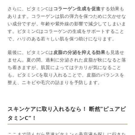
さらに、ビタミンCは
コラーゲン生成を促進
する効果も
あります。コラーゲンは肌の弾力を保つために欠かせな
い成分ですが、年齢や紫外線の影響で減少してしまいま
す。ビタミンCはコラーゲンの生成をサポートすること
で、ハリのある若々しい肌を保つ助けになります。
最後に、ビタミンCは
皮脂の分泌を抑える効果
も見逃せ
ません。夏の間、過剰に分泌された皮脂が秋になると落
ち着きますが、肌質によってはテカリが気になること
も。ビタミンCを取り入れることで、皮脂のバランスを
整え、ニキビや毛穴の詰まりを予防します。
スキンケアに取り入れるなら！ 断然”ピュアビ
タミンC”！
ここまで読んだら早速ビタミンｃ美容液を探しに行きた