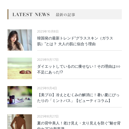
2025年10月8日
韓国発の最新トレンド“グラススキン（ガラス
肌）”とは？ 大人の肌に似合う理由
2025年9月17日
ダイエットしているのに痩せない！その理由は○○
不足にあった!?
2025年9月4日
【美プロ】冷えとむくみの解消に！暑い夏にぴっ
たりの「ミントバス」【ビューティコラム】
2025年8月27日
夏の背中美人！老け見え・太り見えを防ぐ“魅せ背
中ケア”の新常識