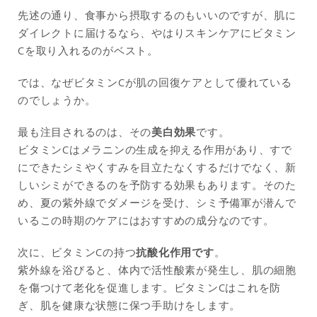
先述の通り、食事から摂取するのもいいのですが、肌に
ダイレクトに届けるなら、やはりスキンケアにビタミン
Cを取り入れるのがベスト。
では、なぜビタミンCが肌の回復ケアとして優れている
のでしょうか。
最も注目されるのは、その
美白効果
です。
ビタミンCはメラニンの生成を抑える作用があり、すで
にできたシミやくすみを目立たなくするだけでなく、新
しいシミができるのを予防する効果もあります。そのた
め、夏の紫外線でダメージを受け、シミ予備軍が潜んで
いるこの時期のケアにはおすすめの成分なのです。
次に、ビタミンCの持つ
抗酸化作用です
。
紫外線を浴びると、体内で活性酸素が発生し、肌の細胞
を傷つけて老化を促進します。ビタミンCはこれを防
ぎ、肌を健康な状態に保つ手助けをします。