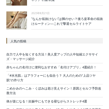
2025年8月21日
“なんか垢抜けない”は脚のせい？後ろ姿革命の垢抜
けルーティン—これで撃退セルライトケア
人気の投稿
自力で人中を短くする方法！美人度アップの人中短縮エクササイ
ズ・マッサージ紹介
赤ちゃんの名付けに便利なおすすめ「名付けアプリ」4選紹介！
「#水光肌」はアラフォーにも似合う？ 大人のための“上品ツヤ
肌”の作り方
こめかみのへこみ・くぼみは老け見えサイン！原因とセルフ予防改
善方法
体が楽になる！妊娠中にもできる寝ながらストレッチ4選