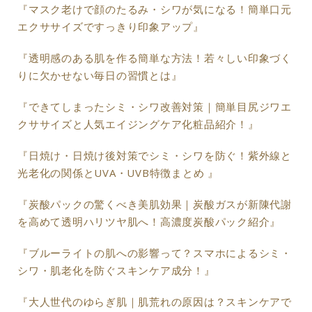
『マスク老けで顔のたるみ・シワが気になる！簡単口元
エクササイズですっきり印象アップ』
『透明感のある肌を作る簡単な方法！若々しい印象づく
りに欠かせない毎日の習慣とは』
『できてしまったシミ・シワ改善対策｜簡単目尻ジワエ
クササイズと人気エイジングケア化粧品紹介！』
『日焼け・日焼け後対策でシミ・シワを防ぐ！紫外線と
光老化の関係とUVA・UVB特徴まとめ 』
『炭酸パックの驚くべき美肌効果｜炭酸ガスが新陳代謝
を高めて透明ハリツヤ肌へ！高濃度炭酸パック紹介』
『ブルーライトの肌への影響って？スマホによるシミ・
シワ・肌老化を防ぐスキンケア成分！』
『大人世代のゆらぎ肌｜肌荒れの原因は？スキンケアで