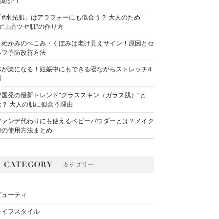
選紹介！
「#水光肌」はアラフォーにも似合う？ 大人のため
の“上品ツヤ肌”の作り方
こめかみのへこみ・くぼみは老け見えサイン！原因とセ
ルフ予防改善方法
体が楽になる！妊娠中にもできる寝ながらストレッチ4
選
韓国発の最新トレンド“グラススキン（ガラス肌）”と
は？ 大人の肌に似合う理由
ファンデ代わりにも使えるベビーパウダーとは？メイク
時の使用方法まとめ
ビューティ
ライフスタイル