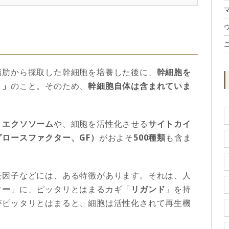
脂肪から採取した幹細胞を培養した後に、
幹細胞を
）」
のこと。そのため、
幹細胞自体は含まれていま
）
エクソソーム
や、細胞を活性化させる
サイトカイ
グロースファクター、GF）
がおよそ
500種類
も含ま
長因子などには、ある特徴があります。それは、人
ター
」に、ピッタリとはまるカギ「
リガンド
」を持
がピッタリとはまると、細胞は活性化されて再生機