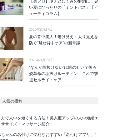
【美プロ】冷えとむくみの解消に！暑
い夏にぴったりの「ミントバス」【ビ
ューティコラム】
2025年8月27日
夏の背中美人！老け見え・太り見えを
防ぐ“魅せ背中ケア”の新常識
2025年8月21日
“なんか垢抜けない”は脚のせい？後ろ
姿革命の垢抜けルーティン—これで撃
退セルライトケア
人気の投稿
自力で人中を短くする方法！美人度アップの人中短縮エ
クササイズ・マッサージ紹介
赤ちゃんの名付けに便利なおすすめ「名付けアプリ」4