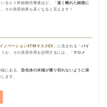
ているヒト幹細胞培養液ほど、「
遠く離れた細胞に
に、その美容効果も高くなると言えます！
イノベーションSTMマスクEX
」に含まれる「
バイ
ょうか。その美容作用を説明するには、「
テロメ
両端にある、
染色体の末端が擦り切れないように保
指します。