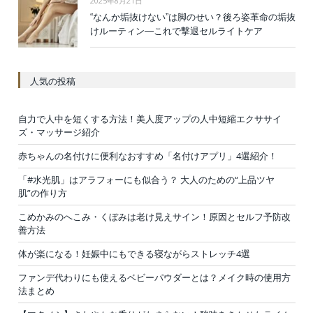
2025年8月21日
“なんか垢抜けない”は脚のせい？後ろ姿革命の垢抜
けルーティン—これで撃退セルライトケア
人気の投稿
自力で人中を短くする方法！美人度アップの人中短縮エクササイ
ズ・マッサージ紹介
赤ちゃんの名付けに便利なおすすめ「名付けアプリ」4選紹介！
「#水光肌」はアラフォーにも似合う？ 大人のための“上品ツヤ
肌”の作り方
こめかみのへこみ・くぼみは老け見えサイン！原因とセルフ予防改
善方法
体が楽になる！妊娠中にもできる寝ながらストレッチ4選
ファンデ代わりにも使えるベビーパウダーとは？メイク時の使用方
法まとめ